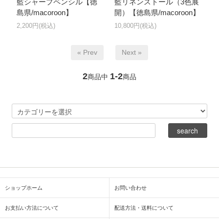
藍シャープペンシル【徳
藍リネンストール（3色展
島県/macoroon】
開）【徳島県/macoroon】
2,200円(税込)
10,800円(税込)
« Prev
Next »
2
1-2
商品中
商品
ショップホーム
お問い合わせ
お支払い方法について
配送方法・送料について