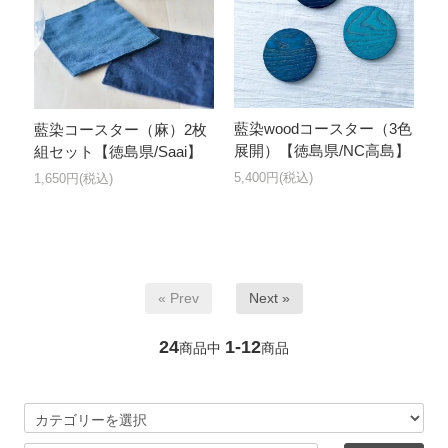
藍染woodコースター（3色
藍染コースター（麻）2枚
展開）【徳島県/NC高島】
組セット【徳島県/Saai】
5,400円(税込)
1,650円(税込)
« Prev
Next »
24
1-12
商品中
商品