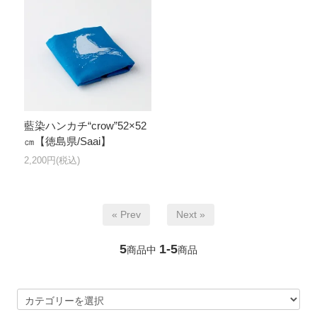
藍染ハンカチ“crow”52×52
㎝【徳島県/Saai】
2,200円(税込)
« Prev
Next »
5
1-5
商品中
商品