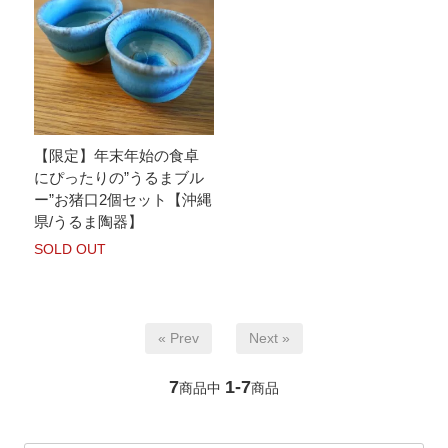
【限定】年末年始の食卓
にぴったりの”うるまブル
ー”お猪口2個セット【沖縄
県/うるま陶器】
SOLD OUT
« Prev
Next »
7
1-7
商品中
商品