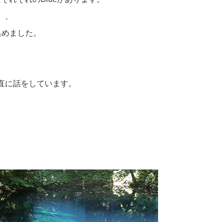
、、
集めました。
、
直に話をしています。