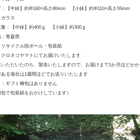
：【中鉢】約Φ160×高さ80mm 【小鉢】約Φ110×高さ55mm
：ガラス
量：【中鉢】約400ｇ 【小鉢】約300ｇ
地：青森県
：リサイクル段ボール・包装紙
：クロネコヤマトにてお届けいたします
文いただいたのち、製造いたしますので、お届けまで1か月ほどかか
ある場合は1週間ほどでお送りいたします
ト：ギフト梱包はありません
梱包で包装紙をおかけしています）