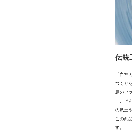
伝統
「白神
づくり
農のフ
「こぎ
の風土
この商
す。