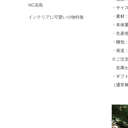
NC高島
・サイズ
・素材
インテリアに可愛い小物特集
・本体重
・生産
・梱包
・発送
※ご注
在庫が
・ギフ
（通常