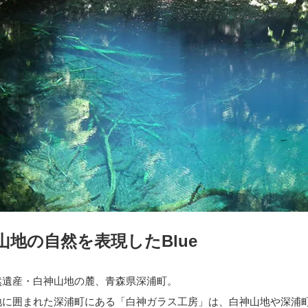
山地の自然を表現したBlue
然遺産・白神山地の麓、青森県深浦町。
地に囲まれた深浦町にある「白神ガラス工房」は、白神山地や深浦町