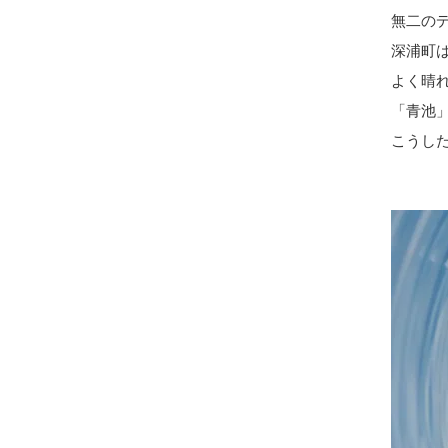
無二の
深浦町
よく晴
「青池
こうした