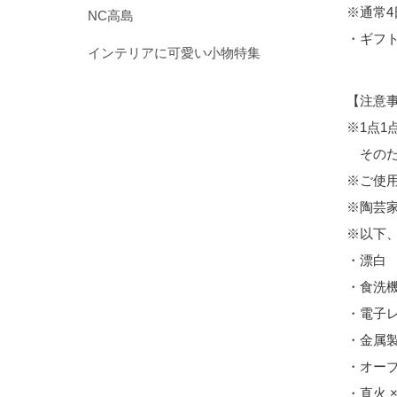
※通常
NC高島
・ギフ
インテリアに可愛い小物特集
【注意
※1点
そのた
※ご使
※陶芸
※以下
・漂白
・食洗機
・電子
・金属
・オーブ
・直火 