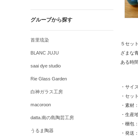
グループから探す
首里琉染
５セッ
BLANC JUJU
ざまな
ある時
saai dye studio
Rie Glass Garden
・サイズ
白神ガラス工房
・セット
macoroon
・素材
・生産
datta.南の島陶芸工房
・梱包
うるま陶器
・発送