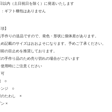
4日以内（土日祝日を除く）に発送いたします
ト：ギフト梱包はありません
事項】
1点手作りの送品ですので、発色・形状に個体差があります。
め記載のサイズはおおよそになります。予めご了承ください。
用前の目止めを推奨しております。
家の手作り品のため売り切れの場合がございます
、使用時にご注意ください
 可
 ○
レンジ ○
製のたわし ×
ン ×
×