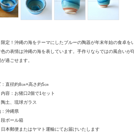
ト限定！沖縄の海をテーマにしたブルーの陶器が年末年始の食卓を
青色の表情は沖縄の海を表しています。手作りならではの風合いが
間が過ごせます。
：直径約8㎝×高さ約5㎝
内容：お猪口2個で1セット
：陶土、琉球ガラス
地：沖縄県
：段ボール箱
：日本郵便またはヤマト運輸にてお届けいたします