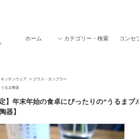
ホーム
カテゴリー・検索
コンセ
プ
キッチンウェア
>
グラス・タンブラー
うるま陶器
定】年末年始の食卓にぴったりの”うるまブル
陶器】