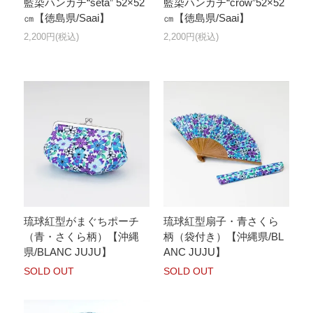
藍染ハンカチ“seta” 52×52
藍染ハンカチ“crow”52×52
㎝【徳島県/Saai】
㎝【徳島県/Saai】
2,200円(税込)
2,200円(税込)
琉球紅型がまぐちポーチ
琉球紅型扇子・青さくら
（青・さくら柄）【沖縄
柄（袋付き）【沖縄県/BL
県/BLANC JUJU】
ANC JUJU】
SOLD OUT
SOLD OUT