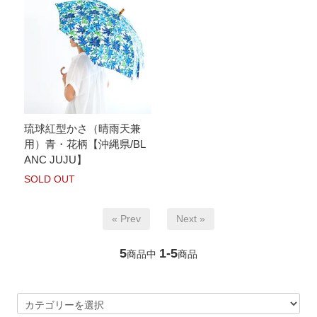
琉球紅型かさ（晴雨天兼
用）青・花柄【沖縄県/BL
ANC JUJU】
SOLD OUT
« Prev
Next »
5
1-5
商品中
商品