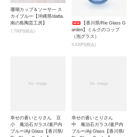
珊瑚カップ＆ソーサ― ス
カイブルー【沖縄県/datta.
【香川県/Rie Glass G
南の島陶芸工房】
arden】ミルクのコップ
7,700円(税込)
（泡グラス）
4,620円(税込)
幸せの蒼いとりさん 豆
幸せの蒼いとりさん
小 庵治石ガラス/瀬戸内
中 庵治石ガラス/瀬戸内
ブルー/Aji Glass【香川県/
ブルー/Aji Glass【香川県/